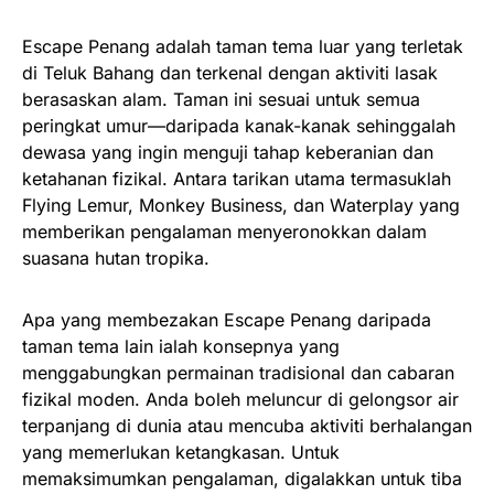
Escape Penang adalah taman tema luar yang terletak
di Teluk Bahang dan terkenal dengan aktiviti lasak
berasaskan alam. Taman ini sesuai untuk semua
peringkat umur—daripada kanak-kanak sehinggalah
dewasa yang ingin menguji tahap keberanian dan
ketahanan fizikal. Antara tarikan utama termasuklah
Flying Lemur, Monkey Business, dan Waterplay yang
memberikan pengalaman menyeronokkan dalam
suasana hutan tropika.
Apa yang membezakan Escape Penang daripada
taman tema lain ialah konsepnya yang
menggabungkan permainan tradisional dan cabaran
fizikal moden. Anda boleh meluncur di gelongsor air
terpanjang di dunia atau mencuba aktiviti berhalangan
yang memerlukan ketangkasan. Untuk
memaksimumkan pengalaman, digalakkan untuk tiba