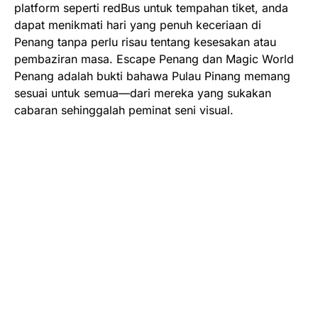
platform seperti redBus untuk tempahan tiket, anda
dapat menikmati hari yang penuh keceriaan di
Penang tanpa perlu risau tentang kesesakan atau
pembaziran masa. Escape Penang dan Magic World
Penang adalah bukti bahawa Pulau Pinang memang
sesuai untuk semua—dari mereka yang sukakan
cabaran sehinggalah peminat seni visual.