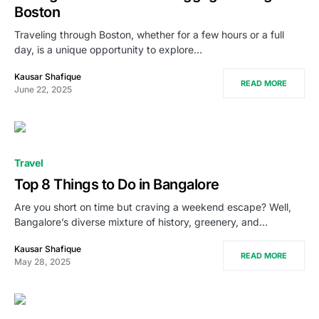
Boston
Traveling through Boston, whether for a few hours or a full
day, is a unique opportunity to explore…
Kausar Shafique
READ MORE
June 22, 2025
Travel
Top 8 Things to Do in Bangalore
Are you short on time but craving a weekend escape? Well,
Bangalore’s diverse mixture of history, greenery, and…
Kausar Shafique
READ MORE
May 28, 2025