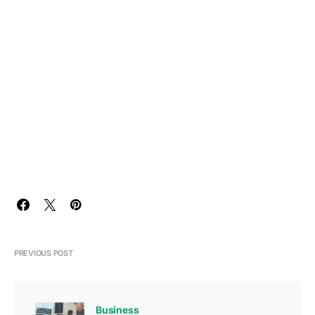
PREVIOUS POST
Business