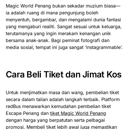
Magic World Penang bukan sekadar muzium biasa—
ia adalah ruang di mana pengunjung boleh
menyentuh, bergambar, dan mengalami dunia fantasi
yang mengaburi realiti. Sangat sesuai untuk keluarga,
terutamanya yang ingin merakam kenangan unik
bersama anak-anak. Bagi peminat fotografi dan
media sosial, tempat ini juga sangat ‘instagrammable’.
Cara Beli Tiket dan Jimat Kos
Untuk menjimatkan masa dan wang, pembelian tiket
secara dalam talian adalah langkah terbaik. Platform
redBus menawarkan kemudahan pembelian tiket
Escape Penang dan
tiket Magic World Penang
dengan harga yang berpatutan serta pelbagai
promosi. Membeli tiket lebih awal juga memastikan