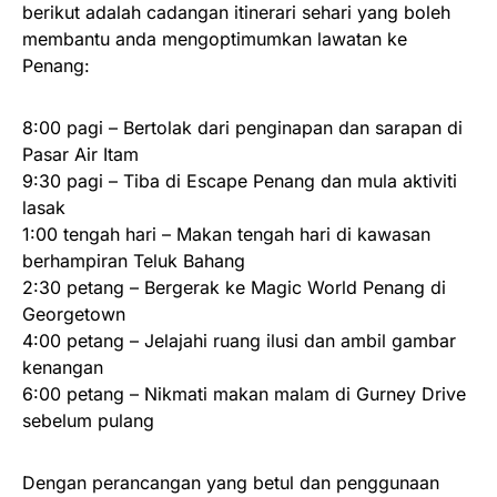
berikut adalah cadangan itinerari sehari yang boleh
membantu anda mengoptimumkan lawatan ke
Penang:
8:00 pagi – Bertolak dari penginapan dan sarapan di
Pasar Air Itam
9:30 pagi – Tiba di Escape Penang dan mula aktiviti
lasak
1:00 tengah hari – Makan tengah hari di kawasan
berhampiran Teluk Bahang
2:30 petang – Bergerak ke Magic World Penang di
Georgetown
4:00 petang – Jelajahi ruang ilusi dan ambil gambar
kenangan
6:00 petang – Nikmati makan malam di Gurney Drive
sebelum pulang
Dengan perancangan yang betul dan penggunaan